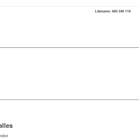
Llámame: 665 346 119
alles
trator