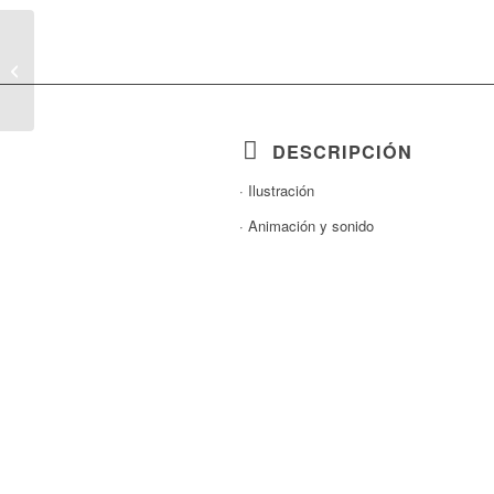
Brittany & Dario · Video
Resumen
DESCRIPCIÓN
· Ilustración
· Animación y sonido