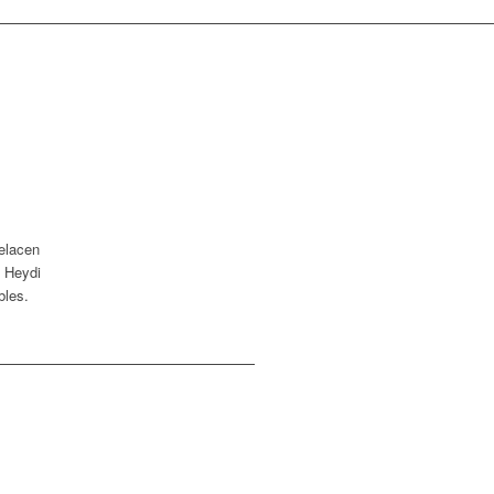
relacen
n Heydi
bles.