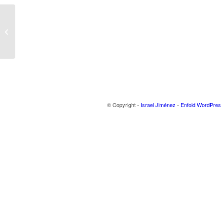
Herramienta CEM by
MADISON
© Copyright -
Israel Jiménez
-
Enfold WordPres