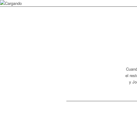
Cuando
el res
y Jo